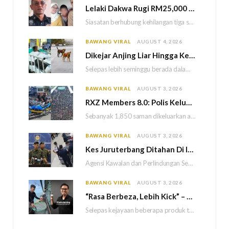
Lelaki Dakwa Rugi RM25,000 Akibat Hutang Kutu, Polis Siasat Kaitan Dengan Kehilangan Tiga Beranak
Siasatan berhubung kehilangan tiga sekeluarga di Bukit Kayu Hitam kini memasuki perkembangan baharu apabila polis…
BAWANG VIRAL
AUGUST 4, 2026
Dikejar Anjing Liar Hingga Kemalangan, Mekanik Berdepan Risiko Kecederaan Otak Kekal
Selepas lebih seminggu berada dalam keadaan koma akibat kemalangan dipercayai berpunca daripada kejadian dikejar sekumpulan…
BAWANG VIRAL
AUGUST 3, 2026
RXZ Members 8.0: Polis Keluar 1,850 Saman, Sita 222 Motosikal & 5 Maut
Sebanyak 1,850 saman dikeluarkan atas pelbagai kesalahan lalu lintas manakala 222 motosikal disita sepanjang penganjuran…
BAWANG VIRAL
AUGUST 3, 2026
Kes Juruterbang Ditahan Di Indonesia: AKPS Dedah Bagasi Lepasi Saringan KLIA Tanpa Imej Mencurigakan
Agensi Kawalan dan Perlindungan Sempadan Malaysia (AKPS) menjelaskan bahawa semua prosedur pemeriksaan keselamatan di Lapangan…
BAWANG VIRAL
AUGUST 3, 2026
“Rasa Berbeza, Lebih Kick” – Khairul Aming Sanggup Turun Ke Laut Demi Hasilkan Sambal Nyet Bilis Baharu
Selepas kejayaan beberapa produk terdahulu, usahawan dan pempengaruh, Khairul Aming kini tampil dengan produk terbaharunya…