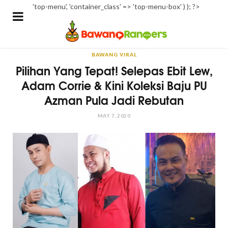
'top-menu', 'container_class' => 'top-menu-box' ) ); ?>
BAWANG VIRAL
Pilihan Yang Tepat! Selepas Ebit Lew,
Adam Corrie & Kini Koleksi Baju PU
Azman Pula Jadi Rebutan
MAY 7, 2020