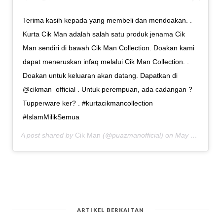
Terima kasih kepada yang membeli dan mendoakan. .
Kurta Cik Man adalah salah satu produk jenama Cik
Man sendiri di bawah Cik Man Collection. Doakan kami
dapat meneruskan infaq melalui Cik Man Collection. .
Doakan untuk keluaran akan datang. Dapatkan di
@cikman_official . Untuk perempuan, ada cadangan ?
Tupperware ker? . #kurtacikmancollection
#IslamMilikSemua
A post shared by
Cik Man
(@puazmanofficial) on
May 5, 2020 at 12:21am PDT
ARTIKEL BERKAITAN