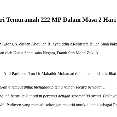
iri Temuramah 222 MP Dalam Masa 2 Hari
uan Agong Al-Sultan Abdullah Ri’ayatuddin Al-Mustafa Billah Shah bak
n oleh Ketua Setiausaha Negara, Datuk Seri Mohd Zuki Ali.
an Ahli Parlimen. Tun Dr Mahathir Mohamad difahamkan tidak terlibat
m akan dijemput untuk menghadap temu ramah secara peribadi…”
ang ini, bermula kumpulan pertama dengan seramai 90 orang. Bakiny
hli Parlimen yang menjadi sokongan majoriti untuk dilantik sebagai P