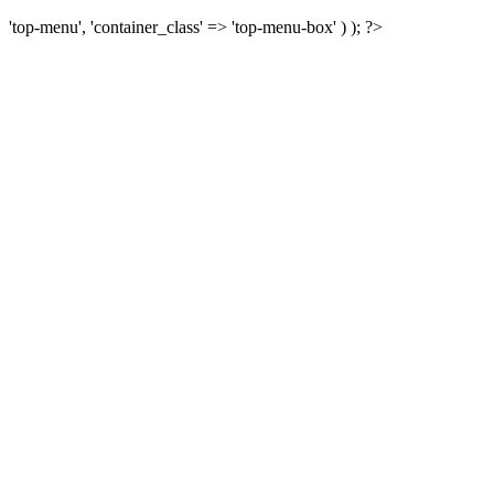
'top-menu', 'container_class' => 'top-menu-box' ) ); ?>