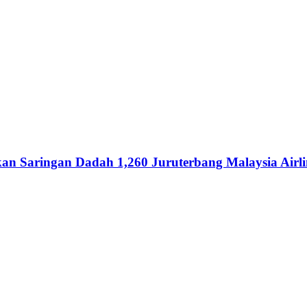
an Saringan Dadah 1,260 Juruterbang Malaysia Airli