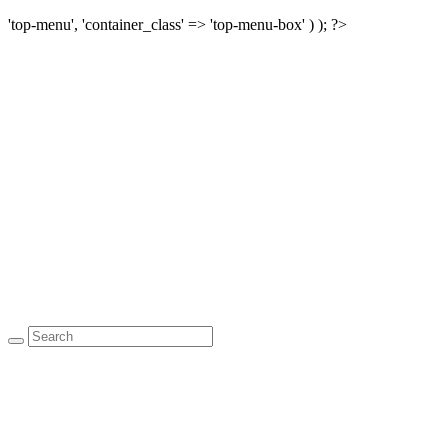
'top-menu', 'container_class' => 'top-menu-box' ) ); ?>