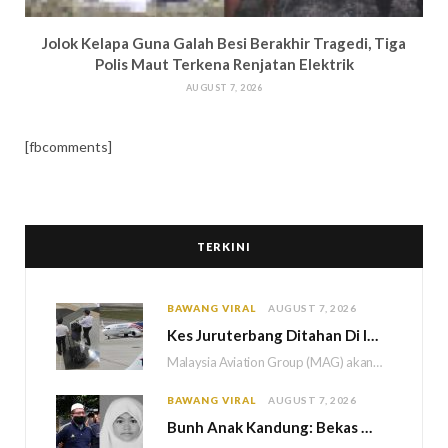
Jolok Kelapa Guna Galah Besi Berakhir Tragedi, Tiga
Polis Maut Terkena Renjatan Elektrik
AUGUST 7, 2026
[fbcomments]
TERKINI
BAWANG VIRAL
AUGUST 7, 2026
Kes Juruterbang Ditahan Di Indonesia, MAG Wajibkan Saringan Dadah 1,260 Juruterbang Malaysia Airlines
Malaysia Aviation Group (MAG) akan melaksanakan saringan dadah mandatori terhadap semua juruterbang Malaysia Airlines sebagai…
BAWANG VIRAL
AUGUST 7, 2026
Bun
h Anak Kandung: Bekas Anggota Tentera Terlepas Hukuman M