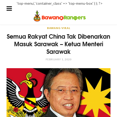
'top-menu', 'container_class' => 'top-menu-box' ) ); ?>
BAWANG VIRAL
Semua Rakyat China Tak Dibenarkan
Masuk Sarawak – Ketua Menteri
Sarawak
FEBRUARY 1, 2020