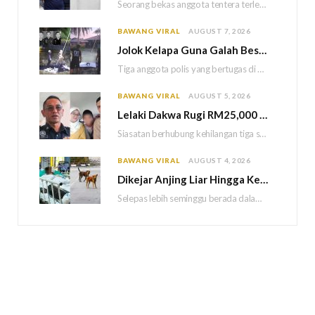
Seorang bekas anggota tentera terlepas daripada hukuman gantung selepas Mahkamah Persekutuan memutuskan untuk menggantikan hukuman…
BAWANG VIRAL
AUGUST 7, 2026
Jolok Kelapa Guna Galah Besi Berakhir Tragedi, Tiga Polis Maut Terkena Renjatan Elektrik
Tiga anggota polis yang bertugas di Balai Polis Weston maut selepas dipercayai terkena renjatan elektrik…
BAWANG VIRAL
AUGUST 5, 2026
Lelaki Dakwa Rugi RM25,000 Akibat Hutang Kutu, Polis Siasat Kaitan Dengan Kehilangan Tiga Beranak
Siasatan berhubung kehilangan tiga sekeluarga di Bukit Kayu Hitam kini memasuki perkembangan baharu apabila polis…
BAWANG VIRAL
AUGUST 4, 2026
Dikejar Anjing Liar Hingga Kemalangan, Mekanik Berdepan Risiko Kecederaan Otak Kekal
Selepas lebih seminggu berada dalam keadaan koma akibat kemalangan dipercayai berpunca daripada kejadian dikejar sekumpulan…